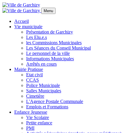
Panneau de gestion des cookies
Menu
Accueil
Vie municipale
Présentation de Garchizy
Les Elu.e.s
les Commissions Municipales
Les Séances du Conseil Municipal
Le personnel de la ville
Informations Municipales
Arrêtés en cours
Mairie Pratique
Etat civil
CCAS
Police Municipale
Salles Municipales
Cimetière
L'Agence Postale Communale
Emplois et Formations
Enfance Jeunesse
Vie Scolaire
Petite enfance
PMI