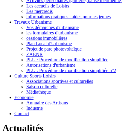
Activités périscolaires (garderie, pause méridienne)
Les accueils de Loisirs
Les mercredis
informations pratiques : aides pour les jeunes
Travaux Urbanisme
Vos démarches d'urbanisme
les formulaires d'urbanisme
cessions immobilières
Plan Local d'Urbanisme
Projet de parc photovoltaïque
ZAENR
PLU : Procédure de modification simplifiée
Autorisations d'urbanisme
PLU : Procédure de modification simplifiée n°2
Culture Sports Loisirs
Associations sportives et culturelles
Saison culturelle
Médiathèque
Economie
Annuaire des Artisans
Industrie
Contact
Actualités