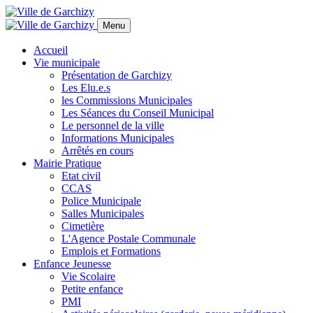
Panneau de gestion des cookies
Menu
Accueil
Vie municipale
Présentation de Garchizy
Les Elu.e.s
les Commissions Municipales
Les Séances du Conseil Municipal
Le personnel de la ville
Informations Municipales
Arrêtés en cours
Mairie Pratique
Etat civil
CCAS
Police Municipale
Salles Municipales
Cimetière
L'Agence Postale Communale
Emplois et Formations
Enfance Jeunesse
Vie Scolaire
Petite enfance
PMI