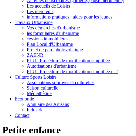
Activités périscolaires (garderie, pause méridienne)
Les accueils de Loisirs
Les mercredis
informations pratiques : aides pour les jeunes
Travaux Urbanisme
Vos démarches d'urbanisme
les formulaires d'urbanisme
cessions immobilières
Plan Local d'Urbanisme
Projet de parc photovoltaïque
ZAENR
PLU : Procédure de modification simplifiée
Autorisations d'urbanisme
PLU : Procédure de modification simplifiée n°2
Culture Sports Loisirs
Associations sportives et culturelles
Saison culturelle
Médiathèque
Economie
Annuaire des Artisans
Industrie
Contact
Petite enfance