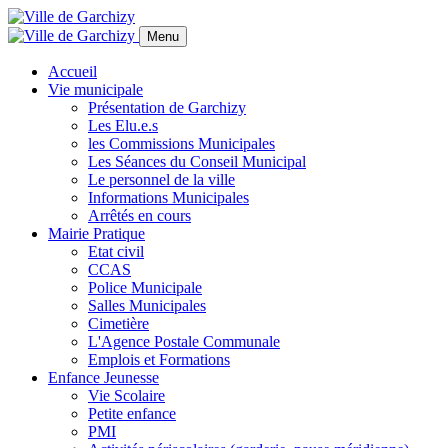
Panneau de gestion des cookies
Menu
Accueil
Vie municipale
Présentation de Garchizy
Les Elu.e.s
les Commissions Municipales
Les Séances du Conseil Municipal
Le personnel de la ville
Informations Municipales
Arrêtés en cours
Mairie Pratique
Etat civil
CCAS
Police Municipale
Salles Municipales
Cimetière
L'Agence Postale Communale
Emplois et Formations
Enfance Jeunesse
Vie Scolaire
Petite enfance
PMI